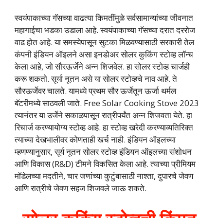
स्वयंपाकाच्या गॅसच्या वाढत्या किमतींमुळे सर्वसामान्यांच्या जीवनात
महागाईचा भडका उडाला आहे. स्वयंपाकाच्या गॅसच्या दरात दररोज
वाढ होत आहे. या समस्येपासून सुटका मिळवण्यासाठी सरकारी तेल
कंपनी इंडियन ऑइलने असा इनडोअर सोलर कुकिंग स्टोव्ह लॉन्च
केला आहे, जो सौरऊर्जेने अन्न शिजवेल. हा सोलर स्टोव्ह चार्जही
करू शकतो. सूर्या नूतन असे या सोलर स्टोव्हचे नाव आहे. ते
सौरऊर्जेवर चालते. यामध्ये प्रथम सौर ऊर्जेतून ऊर्जा थर्मल
बॅटरीमध्ये साठवली जाते. Free Solar Cooking Stove 2023
त्यानंतर या उर्जेने सकाळपासून रात्रीपर्यंत अन्न शिजवता येते. हा
रिचार्ज करण्यायोग्य स्टोव्ह आहे. हा स्टोव्ह खरेदी करण्याव्यतिरिक्त
त्याच्या देखभालीवर कोणताही खर्च नाही. इंडियन ऑइलच्या
म्हणण्यानुसार, सूर्य नूतन सोलर स्टोव्ह इंडियन ऑइलच्या संशोधन
आणि विकास (R&D) टीमने विकसित केला आहे. त्याच्या प्रीमियम
मॉडेलच्या मदतीने, चार जणांच्या कुटुंबासाठी नाश्ता, दुपारचे जेवण
आणि रात्रीचे जेवण सहज शिजवले जाऊ शकते.