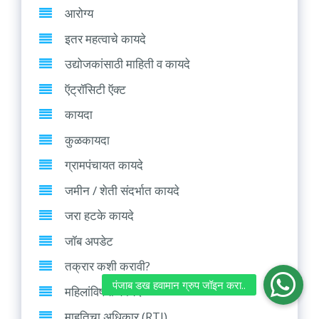
आरोग्य
इतर महत्वाचे कायदे
उद्योजकांसाठी माहिती व कायदे
ऍट्रॉसिटी ऍक्ट
कायदा
कुळकायदा
ग्रामपंचायत कायदे
जमीन / शेती संदर्भात कायदे
जरा हटके कायदे
जॉब अपडेट
तक्रार कशी करावी?
महिलांविषयी कायदे
माहतिचा अधिकार (RTI)