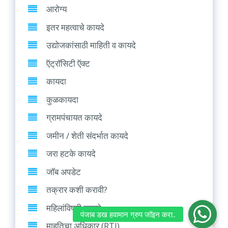
आरोग्य
इतर महत्वाचे कायदे
उद्योजकांसाठी माहिती व कायदे
ऍट्रॉसिटी ऍक्ट
कायदा
कुळकायदा
ग्रामपंचायत कायदे
जमीन / शेती संदर्भात कायदे
जरा हटके कायदे
जॉब अपडेट
तक्रार कशी करावी?
महिलांविषयी कायदे
माहतिचा अधिकार (RTI)