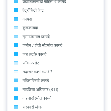
उद्योजकांसाठी माहिती व कायदे
ऍट्रॉसिटी ऍक्ट
कायदा
कुळकायदा
ग्रामपंचायत कायदे
जमीन / शेती संदर्भात कायदे
जरा हटके कायदे
जॉब अपडेट
तक्रार कशी करावी?
महिलांविषयी कायदे
माहतिचा अधिकार (RTI)
वाहनासंदर्भात कायदे
सरकारी योजना