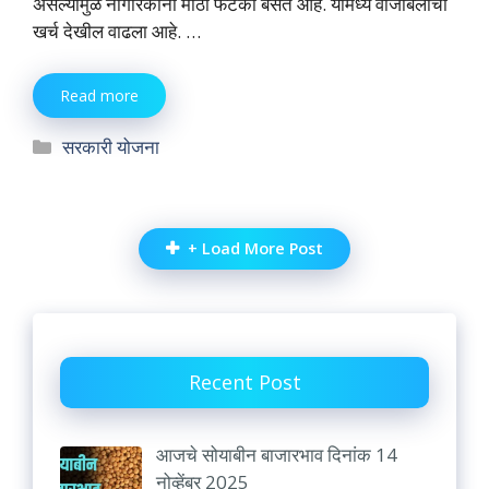
असल्यामुळे नागरिकांना मोठा फटका बसत आहे. यामध्ये वीजबिलाचा
खर्च देखील वाढला आहे. …
Read more
Categories
सरकारी योजना
+ Load More Post
Recent Post
आजचे सोयाबीन बाजारभाव दिनांक 14
नोव्हेंबर 2025