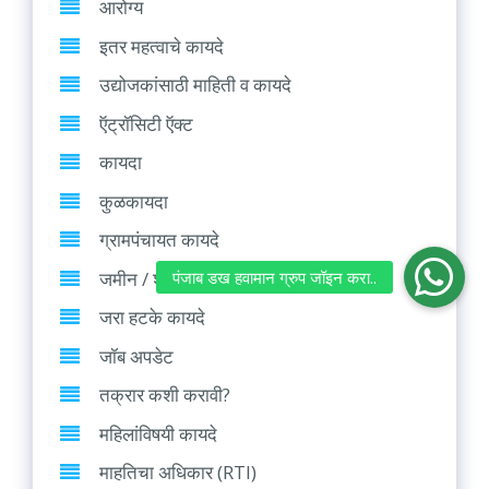
आरोग्य
इतर महत्वाचे कायदे
उद्योजकांसाठी माहिती व कायदे
ऍट्रॉसिटी ऍक्ट
कायदा
कुळकायदा
ग्रामपंचायत कायदे
जमीन / शेती संदर्भात कायदे
जरा हटके कायदे
जॉब अपडेट
तक्रार कशी करावी?
महिलांविषयी कायदे
माहतिचा अधिकार (RTI)