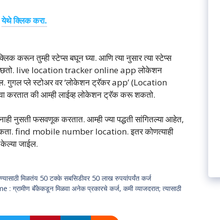
येथे क्लिक करा.
लिक करून तुम्ही स्टेप्स बघून घ्या. आणि त्या नुसार त्या स्टेप्स
ू इच्छितो. live location tracker online app लोकेशन
तील. गुगल प्ले स्टोअर वर ‘लोकेशन ट्रॅकर app’ (Location
वा करतात की आम्ही लाईव्ह लोकेशन ट्रॅक करू शकतो.
नाही नुसती फसवणूक करतात. आम्ही ज्या पद्धती सांगितल्या आहेत,
ू शकता. find mobile number location. इतर कोणत्याही
केल्या जाईल.
्यासाठी मिळतंय 50 टक्के सबसिडीवर 50 लाख रुपयांपर्यंत कर्ज
मीण बॅंकेकडून मिळवा अनेक प्रकारचे कर्ज, कमी व्याजदरात; त्यासाठी