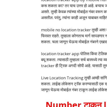
करू शकता का? तर याच उत्तर हो आहे. बऱ्याच जणा
असते. तुम्ही केवळ त्यांच्या मोबाईल नंबर वरू
असतील. परंतु, त्यांना काही अजून याबाबत माहि
mobile no location tracker तुम्ही अशा मार्
फिरवत राहते. तुम्हाला कोणताच मार्ग सापडणार नाह
शकता. चला जाणून घेऊया मोबाईल नंबरने एखाद्य
location tracker app पोलिस किंवा टेलिकॉम 
बघू शकता. त्यासाठी तुम्हाला सर्च बारमध्ये त
tracker ही ट्रिक अगदी सोपी आहे. यासाठी तुम्
Live Location Tracking तुम्ही आम्ही सांगितले
शकता. लाईव्ह लोकेशन ट्रॅक करण्यासाठी एक खा
जाणून घेऊया मोबाईल नंबर टाकून लाईव्ह लोके
Number टाकून li