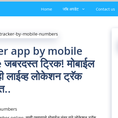
Home
जॉब अपडेट
Contact us
er app by mobile
बरदस्त ट्रिक! मोबाईल
ी लाईव्ह लोकेशन ट्रॅक
त..
line: तुम्ही एखाद्याचे मोबाईल नंबर द्वारे लोकेशन ट्रॅक