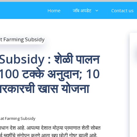
Home
जॉब अपडेट
Contact us
ubsidy : शेळी पालन
 100 टक्के अनुदान; 10
 सरकारची खास योजना
at Farming Subsidy
न देश आहे. आपल्या देशात मोठ्या प्रमाणात शेती सोबत
ई म्हशींचे संगोपन करणे आता खूप छोटी गोष्ट झाली आहे.