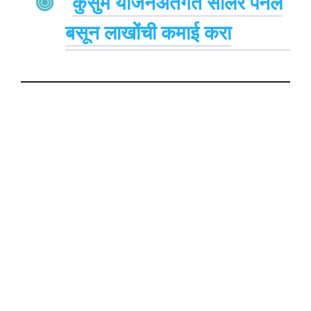
कुसुम योजनेअंतर्गत सोलर पॅनल
बसून लाखोंची कमाई करा