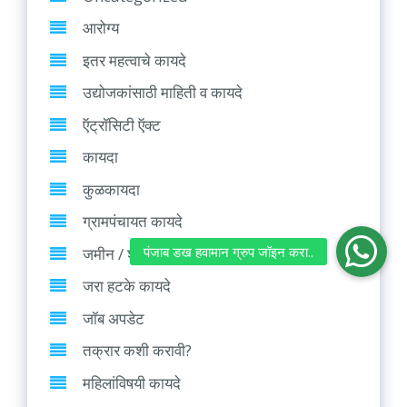
आरोग्य
इतर महत्वाचे कायदे
उद्योजकांसाठी माहिती व कायदे
ऍट्रॉसिटी ऍक्ट
कायदा
कुळकायदा
ग्रामपंचायत कायदे
जमीन / शेती संदर्भात कायदे
जरा हटके कायदे
जॉब अपडेट
तक्रार कशी करावी?
महिलांविषयी कायदे