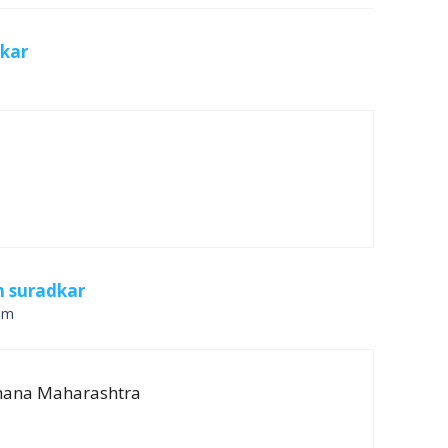
kar
n suradkar
am
dhana Maharashtra