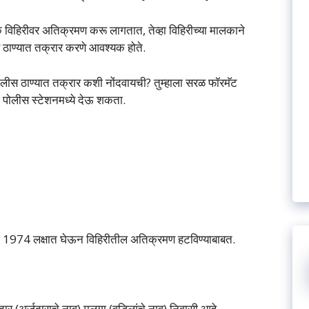
ोक विहिरीवर अतिक्रमण करू लागतात, तेव्हा विहिरीच्या मालकाने
िस ठाण्यात तक्रार करणे आवश्यक होते.
स ठाण्यात तक्रार कशी नोंदवायची? तुम्हाला सरळ फॉरमॅट
्ज पोलीस स्टेशनमध्ये देऊ शकता.
दा 1974 लक्षात घेऊन विहिरीतील अतिक्रमण हटविण्याबाबत.
अर्जदाराचे नाव) मुलगा (वडिलांचे नाव) निवासी आहे