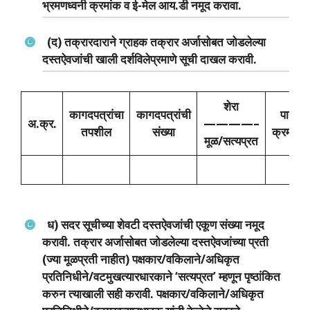
भ्रमणध्‍वनी क्रमांक व ई-मेल आय.डी नमूद करावा.
(द) तक्रारदाराने ग्राहक तक्रार अर्जासोबत जोडलेल्‍या
दस्‍तऐवजांची खाली दर्शविलेप्रमाणे सूची दाखल करावी.
शेरा
कागदपत्रांचा
कागदपत्रांची
पान
अ.क्र.
————–
तपशील
संख्‍या
क्रमांक
मूळ/सत्‍यप्रत
ध) सदर सूचीच्‍या शेवटी दस्‍तऐवजांची एकूण संख्‍या नमूद
करावी. तक्रार अर्जासोबत जोडलेल्‍या दस्‍तऐवजांच्‍या प्रती
(ज्‍या मूळप्रती नाहीत) पक्षकार/वकिलाने/अधिकृत
प्रतिनिधीने/वटमुखत्‍यारधारकाने ‘सत्‍यप्रत’ म्‍हणून पृष्‍ठांकित
करुन त्‍याखाली सही करावी. पक्षकार/वकिलाने/अधिकृत