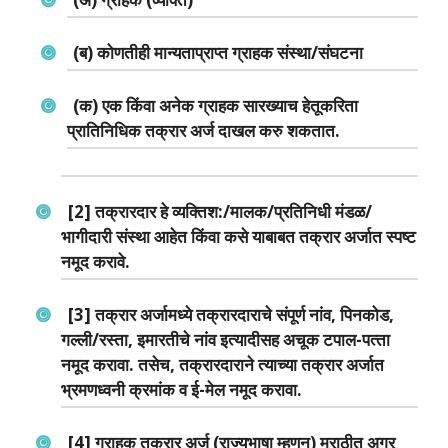
(ब) कोणतीही मान्‍यताप्राप्‍त ग्राहक संस्‍था/संघटना
(क) एक किंवा अनेक ग्राहक सारख्‍याच हेतूकरिता
प्रातिनिधिक तक्रार अर्ज दाखल करु शकतात.
[2] तक्रारदार हे व्‍यक्तिश:/मालक/प्रतिनिधी मंडळ/
भागीदारी संस्‍था आहेत किंवा कसे याबाबत तक्रार अर्जात स्‍पष्‍ट
नमूद करावे.
[3] तक्रार अर्जामध्‍ये तक्रारदाराचे संपूर्ण नांव, पिनकोड,
गल्‍ली/रस्‍ता, इमारतीचे नांव इत्‍यादीसह अचूक टपाल-पत्‍ता
नमूद करावा. तसेच, तक्रारदाराने त्‍याच्‍या तक्रार अर्जात
भ्रमणध्‍वनी क्रमांक व ई-मेल नमूद करावा.
[4] ग्राहक तक्रार अर्ज (राज्‍यभाषा म्‍हणून) मराठीत अगर