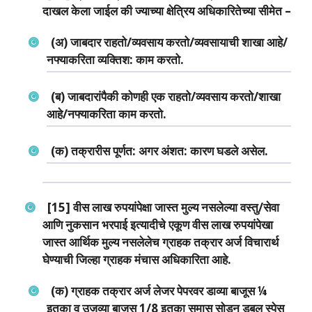
दाखल केला जाईल की ज्‍याच्‍या क्षेत्रिय अधिकारितेच्‍या सीमेत –
(अ) जाबदार राहतो/व्‍यवसाय करतो/व्‍यवसायाची शाखा आहे/
नफ्याकरिता व्‍यक्तिश: काम करतो.
(ब) जाबदारांपैकी कोणही एक राहतो/व्‍यवसाय करतो/शाखा
आहे/नफ्याकरिता काम करतो.
(क) तक्रारीस पूर्णत: अगर अंशत: कारण घडले असेल.
[15] वीस लाख रुपयांपेक्षा जास्‍त मुल्‍य नसलेल्‍या वस्‍तु/सेवा
आणि नुकसान भरपाई इत्‍यादीचे एकूण वीस लाख रुपयांपेखा
जास्‍त आर्थिक मुल्‍य नसलेलेच ग्राहक तक्रार अर्ज विचारार्थ
घेण्‍याची जिल्‍हा ग्राहक मंचास अधिकारिता आहे.
(क) ग्राहक तक्रार अर्ज लेजर पेपरवर डाव्‍या बाजूस ¼
इतका व उजव्‍या बाजूस 1/8 इतका समास सोडून डबल स्‍पेस