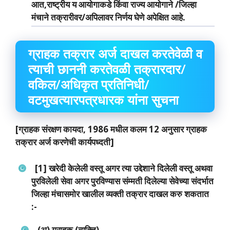
आत,राष्‍ट्रीय य आयोगाकडे किंवा राज्‍य आयोगाने /जिल्‍हा
मंचाने तक्रारीवर/अपिलावर निर्णय घेणे अपेक्षित आहे.
ग्राहक तक्रार अर्ज दाखल करतेवेळी व
त्‍याची छाननी करतेवळी तक्रारदार/
वकिल/अधिकृत प्रतिनिधी/
वटमुखत्‍यारपत्रधारक यांना सुचना
[ग्राहक संरक्षण कायदा, 1986 मधील कलम 12 अनुसार ग्राहक
तक्रार अर्ज करणेची कार्यपध्‍दती]
[1] खरेदी केलेली वस्‍तू अगर त्‍या उद्देशाने दिलेली वस्‍तू अथवा
पुरविलेली सेवा अगर पुरविण्‍यास संम्‍मती दिलेल्‍या सेवेच्‍या संदर्भात
जिल्‍हा मंचासमोर खालील व्‍यक्‍ती तक्रार दाखल करु शकतात
:-
(अ) ग्राहक (व्‍यक्ति)