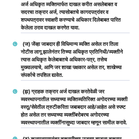
अर्ज अधिकृत व्‍यक्तिमार्फत दाखल करीत असलेबाबत व
सदरचा तक्रार अर्ज, त्‍यासोबतचे कागदपत्रांवर व
शपथपत्रावर स्‍वाक्षरी करण्‍याचे अधिकार दिलेबाबत पारित
केलेला ठराव दाखल करणेत यावा.
(ज) जेंव्‍हा जाबदार ही विधिमान्‍य व्‍यक्ति असेल तर तिला
नोटीस लागू झालेनंतर तिच्‍या अधिकृत प्रतिनिधी/व्‍यक्‍तीने
त्‍यास अधिकृत केलेबाबतचे अधिकार-पत्र, तसेच
मुख्‍यालयाचे, आणि जर शाखा पक्षकार असेल तर, शाखेच्‍या
संपर्काचे तपशिल द्यावेत.
(झ) ग्राहक तक्रार अर्ज दाखल करतेवेळी जर
व्‍यवस्‍थापनातील सध्‍याच्‍या व्‍यक्तिव्‍यतिरिक्‍त अगोदरच्‍या व्‍यक्‍ती
वस्‍तू/सेवेतील त्रुटीकरिता जबाबदार आहे/आहेत असे स्‍पष्‍ट
होत असेल तर सध्‍याच्‍या व्‍यक्‍तींबरोबरच अगोदरच्‍या
व्‍यवस्‍थापनातील व्‍यक्‍तींनासुध्‍दा जाबदार म्‍हणून सामील करावे.
(ट) कलमनाम्‍यानंतर तक्रारीच्‍या उजव्‍या बाजूला तक्रार