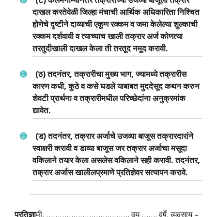
दाखल करतेवेळी जिल्‍हा मंचाची आर्थिक अधिकारिता निश्चित
होणेचे दृष्‍टीने दाव्‍याची एकूण रक्‍कम व जमा केलेल्‍या शुल्‍काची
रक्‍कम दर्शवावी व त्‍याच्‍याच खाली तक्रार अर्ज कोणत्‍या
तरतुदीखाली दाखल केला ती तरतूद नमूद करावी.
(ठ) तदनंतर, तक्रारीचा मुख्‍य भाग, ज्‍यामध्‍ये तक्रारीस
कारण कधी, कुठे व कसे घडले याबाबत मुददेसूद कथन करुन
शेवटी प्रार्थना व तक्रारीमधील परिच्‍छेदांना अनुक्रमांक
द्यावेत.
(ड) तदनंतर, तक्रार अर्जाचे उजव्‍या बाजूस तक्रारदारांने
स्‍वाक्षरी करावी व डाव्‍या बाजूस जर तक्रार अर्जाचा मसूदा
वकिलाने तयार केला असलेस वकिलाने सही करावी. तदनंतर,
तक्रार अर्जास खालीलप्रमाणे प्रतिज्ञेवर सत्‍यापन करावे.
प्रतिज्ञा
मी, ………………………………, वय ……. वर्षे, व्‍यवसाय –