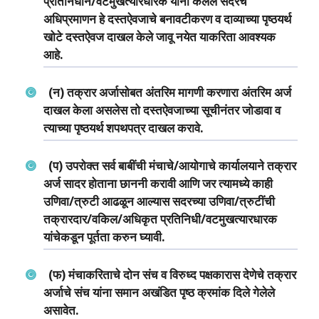
प्रतिनिधीने/वटमुखत्‍यारधारक यांनी केलेले सदरचे
अधिप्रमाणन हे दस्‍तऐवजाचे बनावटीकरण व दाव्‍याच्‍या पृष्‍ठयर्थ
खोटे दस्‍तऐवज दाखल केले जावू नयेत याकरिता आवश्‍यक
आहे.
(न) तक्रार अर्जासोबत अंतरिम मागणी करणारा अंतरिम अर्ज
दाखल केला असलेस तो दस्‍तऐवजाच्‍या सूचीनंतर जोडावा व
त्‍याच्‍या पृष्‍ठयर्थ शपथपत्र दाखल करावे­.
(प) उपरोक्‍त सर्व बाबींची मंचाचे/आयोगाचे कार्यालयाने तक्रार
अर्ज सादर होताना छाननी करावी आणि जर त्‍यामध्‍ये काही
उणिवा/त्रुटी आढळून आल्‍यास सदरच्‍या उणिवा/त्रुटींची
तक्रारदार/वकिल/अधिकृत प्रतिनिधी/वटमुखत्‍यारधारक
यांचेकडून पूर्तता करुन घ्‍यावी.
(फ) मंचाकरिताचे दोन संच व विरुध्‍द पक्षकारास देणेचे तक्रार
अर्जाचे संच यांना समान अखंडित पृष्‍ठ क्रमांक दिले गेलेले
असावेत.