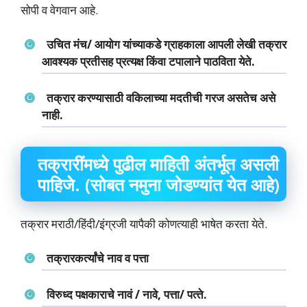
सोपी व वेगवान आहे.
उचित मंच/ आयोग यांच्‍याकडे ग्राहकाला आपली लेखी तक्रार
आवश्‍यक प्रतीसह प्रत्‍यक्ष किंवा टपालाने पाठविता येते.
तक्रार करण्‍यासाठी वकिलाच्‍या मदतीची गरज असतेच असे
नाही.
तक्रारींमध्‍ये पुढील माहिती अंतर्भूत असली
पाहिजे. (सोबत नमुना जोडण्‍यांत येत आहे)
तक्रार मराठी/हिंदी/इंग्रजी यापैकी कोणत्याही भाषेत करता येते.
तक्रारकर्त्‍यांचे नाव व पत्ता
विरुध्‍द पक्षकाराचे नावं / नावे, पत्ता/ पत्‍ते.