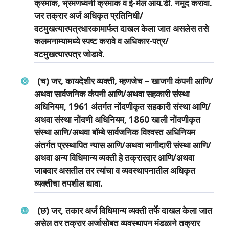
क्रमांक, भ्रमणध्‍वनी क्रमांक व ई-मेल आय.डी. नमूद करावा.
जर तक्रार अर्ज अधिकृत प्रतिनिधी/
वटमुखत्‍यारपत्रधारकामार्फत दाखल केला जात असलेस तसे
कलमनाम्‍यामध्‍ये स्‍पष्‍ट करावे व अधिकार-पत्र/
वटमुखत्‍यारपत्र जोडावे­­.
(च) जर, कायदेशीर व्‍यक्‍ती, म्‍हणजेच – खाजगी कंपनी आणि/
अथवा सार्वजनिक कंपनी आणि/अथवा सहकारी संस्‍था
अधिनियम, 1961 अंतर्गत नोंदणीकृत सहकारी संस्‍था आणि/
अथवा संस्‍था नोंदणी अधिनियम, 1860 खाली नोंदणीकृत
संस्‍था आणि/अथवा बॉम्‍बे सार्वजनिक विश्‍वस्‍त अधिनियम
अंतर्गत प्रस्‍थापित न्‍यास आणि/अथवा भागीदारी संस्‍था आणि/
अथवा अन्‍य विधिमान्‍य व्‍यक्‍ती हे तक्रारदार आणि/अथवा
जाबदार असतील तर त्‍यांचा व व्‍यवस्‍थापनातील अधिकृत
व्‍यक्‍तीचा तपशील द्यावा­.
(छ) जर, तकार अर्ज विधिमान्‍य व्‍यक्‍ती तर्फे दाखल केला जात
असेल तर तक्रार अर्जासोबत व्‍यवस्‍थापन मंडळाने तक्रार