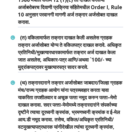
अर्जाबरोबरच दिवाणी प्रक्रिया संहितेमधील Order I, Rule
10 अनुसार परवानगी मागणी अर्ज तक्रार अर्जसोबत दाखल
करावा.
(त) वकिलामार्फत तक्रार दाखल केली असलेस ग्राहक
तक्रार अर्जासोबत योग्‍य ते वकिलपत्र दाखल करावे. अधिकृत
प्रतिनिधी/मुखत्‍यारधारकामार्फत तक्रार अर्ज दाखल केला
जात असलेस, अधिकार-पत्र आणि/अथवा `100/- च्‍या
मुद्रांकपत्रावर मुखत्‍यारपत्र सादर करावे.
(थ) तक्रारदाराने तक्रार अर्जासोबत जाबदार/जिल्‍हा ग्राहक
मंच/राज्‍य ग्राहक आयोग यांना पत्रव्‍यवहार करता यावा
याकरिता तपशीलवार व अचूक पत्‍ता नमूद करुन पत्‍ता–मेमो
दाखल करावा. सदर पत्‍ता-मेमोमध्‍ये तक्रारदारांने संपर्काच्‍या
दृष्‍टीने त्‍याचा दूरध्‍वनी क्रमांक, भ्रमणध्‍वनी क्रमांक व ई-मेल
आय.डी नमूद करावा. तसेच, वकिल/अधिकृत प्रतिनिधी/
वटमुखत्‍यापत्रधारक यांनीदेखील त्‍यांचा दूरध्‍वनी क्रमांक,