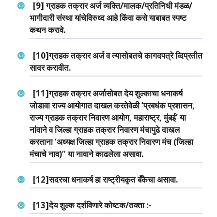
[9] ग्राहक तक्रार अर्ज व्‍यक्ति/मालक/प्रतिनिधी मंडळ/
भागीदारी संस्‍था यांचेविरुध्‍द आहे किंवा कसे याबाबत स्‍पष्‍ट
कथन करावे.
[10]ग्राहक तक्रार अर्ज व त्‍यासोबतचे कागदपत्रे व्दिप्रतीत
सादर करावीत.
[11]ग्राहक तक्रार अर्जासोबत देय शुल्‍काचा धनाकर्ष
जोडावा राज्‍य आयोगात दाखल करतेवेळी ‘प्रबधंक प्रशासन,
राज्‍य ग्राहक तक्रार निवारण आयोग, महाराष्‍ट्र, मुंबई’ या
नांवाने व जिल्‍हा ग्राहक तक्रार निवारण मंचापुढे दाखल
करताना ‘अध्‍यक्ष जिल्‍हा ग्राहक तक्रार निवारण मंच (जिल्‍हा
मंचाचे नाव)” या नावाने काढलेला असावा.
[12]सदरचा धनाकर्ष हा राष्‍ट्रीयकृत बँकेचा असावा.
[13]देय शुल्‍क दर्शविणारे कोष्‍टक/तक्‍ता :-