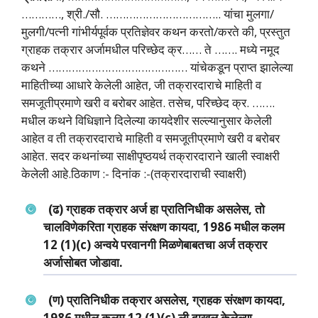
…………, श्री./सौ. …………………………….. यांचा मुलगा/
मुलगी/पत्‍नी गांभीर्यपूर्वक प्रतिज्ञेवर कथन करतो/करते की, प्रस्‍तुत
ग्राहक तक्रार अर्जामधील परिच्‍छेद क्र…… ते ……. मध्‍ये नमूद
कथने …………………………………… यांचेकडून प्राप्‍त झालेल्‍या
माहितीच्‍या आधारे केलेली आहेत, जी तक्रारदाराचे माहिती व
समजूतीप्रमाणे खरी व बरोबर आहेत. तसेच, परिच्‍छेद क्र. …….
मधील कथने विधिज्ञाने दिलेल्‍या कायदेशीर सल्‍ल्‍यानुसार केलेली
आहेत व ती तक्रारदाराचे माहिती व समजूतीप्रमाणे खरी व बरोबर
आहेत. सदर कथनांच्‍या साक्षीपृष्‍ठयर्थ तक्रारदाराने खाली स्‍वाक्षरी
केलेली आहे.ठिकाण :- दिनांक :-(तक्रारदाराची स्‍वाक्षरी)
(ढ) ग्राहक तक्रार अर्ज हा प्रातिनिधीक असलेस, तो
चालविणेकरिता ग्राहक संरक्षण कायदा, 1986 मधील कलम
12 (1)(c) अन्‍वये परवानगी मिळणेबाबतचा अर्ज तक्रार
अर्जासोबत जोडावा.
(ण) प्रातिनिधीक तक्रार असलेस, ग्राहक संरक्षण कायदा,
1986 मधील कलम 12 (1)(c) ली दाखल केलेल्‍या