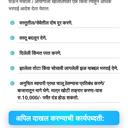
घेऊन मंचाला / आयोगाला खालीलपैकी एक किंवा त्‍याहून अधिक
भरपाई आदेश देता येतात.
वस्‍तुतील/सेवेतील दोष दूर करणे.
वस्‍तू बदलून देणे.
दिलेली किंमत परत करणे.
झालेला तोटा किंवा सोसावी लागलेली झळ याबद्दल भरपाई देणे.
अनुचित व्‍यापारी प्रथा चालू ठेवण्‍यास प्रतिबंध करणे/
बाजारातून मागे घेणे. मात्र खोटी तक्रार करणा-यास
रु.10,000/- पर्यंत दंड होऊ शकतो.
अपिल दाखल करण्‍याची कार्यपध्‍दती: