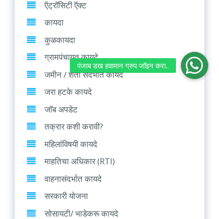
ऍट्रॉसिटी ऍक्ट
कायदा
कुळकायदा
ग्रामपंचायत कायदे
जमीन / शेती संदर्भात कायदे
जरा हटके कायदे
जॉब अपडेट
तक्रार कशी करावी?
महिलांविषयी कायदे
माहतिचा अधिकार (RTI)
वाहनासंदर्भात कायदे
सरकारी योजना
सोसायटी/ भाडेकरू कायदे