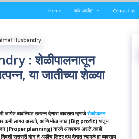
Home
जॉब अपडेट
Contact us
ry : शेळीपालनातून
्पन्न, या जातीच्या शेळ्या
त व्यवस्थित उत्पन्न देणारा व्यवसाय म्हणजे
शेळीपालन
ार कमी लागत असतो, आणि मोठा नफा (Big profit) यातून
नियोजन (Proper planning) करणे आवश्यक असते.काही
वशी सरासरी दोन ते अडीच लिटर दूध देतात त्यामुळे हा व्यवसाय