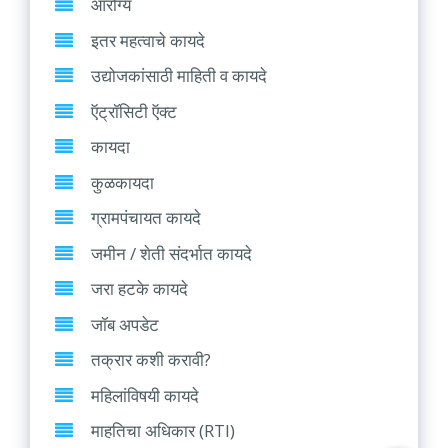
आरोग्य
इतर महत्वाचे कायदे
उद्योजकांसाठी माहिती व कायदे
ऍट्रॉसिटी ऍक्ट
कायदा
कुळकायदा
ग्रामपंचायत कायदे
जमीन / शेती संदर्भात कायदे
जरा हटके कायदे
जॉब अपडेट
तक्रार कशी करावी?
महिलांविषयी कायदे
माहतिचा अधिकार (RTI)