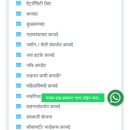
ऍट्रॉसिटी ऍक्ट
कायदा
कुळकायदा
ग्रामपंचायत कायदे
जमीन / शेती संदर्भात कायदे
जरा हटके कायदे
जॉब अपडेट
तक्रार कशी करावी?
महिलांविषयी कायदे
माहतिचा अधिकार (RTI)
वाहनासंदर्भात कायदे
सरकारी योजना
सोसायटी/ भाडेकरू कायदे