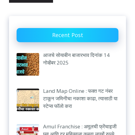
Recent Post
आजचे सोयाबीन बाजारभाव दिनांक 14
नोव्हेंबर 2025
Land Map Online : फक्त गट नंबर
टाकून जमिनीचा नकाशा काढा, त्यासाठी या
स्टेप्स फॉलो करा
Amul Franchise : अमूलची फ्रेंचाइजी
घ्या आणि दर महिन्याला कमवा लाखों रुपये