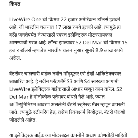
किंमत
LiveWire One ची किंमत 22 हजार अमेरिकन डॉलर्स इतकी
आहे. जी भारतीय चलनात 17 लाख रुपये इतकी आहे. त्यामुळे हा
ब्रँड जनतेपर्यंत नेण्यासाठी स्वस्त इलेक्ट्रिक मोटरसायकल
आणण्याची गरज आहे. लॉन्च झाल्यावर S2 Del Mar ची किंमत 15
हजार डॉलर्स म्हणजेच भारतीय चलनानुसार सुमारे 8.9 लाख रुपये
असेल.
बॅटरीवर चालणारी बाईक नवीन मॉड्यूलर एरो ईव्ही आर्किटेक्चरवर
आधारित आहे. हे नवीन प्लॅटफॉर्म S3 आणि S4 सारख्या आगामी
LiveWire इलेक्ट्रिक बाईकसाठी आधार म्हणून काम करेल. S2
Del Mar हे मोनोकोक फ्रेमवर बांधले गेले आहे. ज्यात
अॅल्युमिनियम आवरण असलेली बॅटरी स्ट्रेस्ड मेंबर म्हणून वापरली
जाते. त्यामुळे स्टीयरिंग हेड, तसेच स्विंगआर्म पिव्होट्स, बॅटरी पॅकशी
जोडलेले आहेत.
या इलेक्ट्रिक बाईकच्या मोटरबद्दल कंपनीने अद्याप कोणतीही माहिती