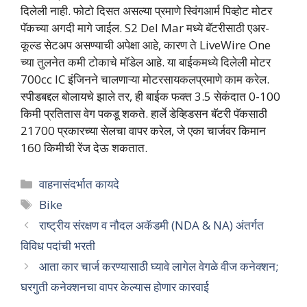
दिलेली नाही. फोटो दिसत असल्या प्रमाणे स्विंगआर्म पिव्होट मोटर
पॅकच्या अगदी मागे जाईल. S2 Del Mar मध्ये बॅटरीसाठी एअर-
कूल्ड सेटअप असण्याची अपेक्षा आहे, कारण ते LiveWire One
च्या तुलनेत कमी टोकाचे मॉडेल आहे. या बाईकमध्ये दिलेली मोटर
700cc IC इंजिनने चालणाऱ्या मोटरसायकलप्रमाणे काम करेल.
स्पीडबद्दल बोलायचे झाले तर, ही बाईक फक्त 3.5 सेकंदात 0-100
किमी प्रतितास वेग पकडू शकते. हार्ले डेव्हिडसन बॅटरी पॅकसाठी
21700 प्रकारच्या सेलचा वापर करेल, जे एका चार्जवर किमान
160 किमीची रेंज देऊ शकतात.
Categories
वाहनासंदर्भात कायदे
Tags
Bike
राष्ट्रीय संरक्षण व नौदल अकॅडमी (NDA & NA) अंतर्गत
विविध पदांची भरती
आता कार चार्ज करण्यासाठी घ्यावे लागेल वेगळे वीज कनेक्शन;
घरगुती कनेक्शनचा वापर केल्यास होणार कारवाई