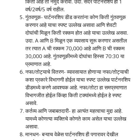
किती आहे तो नमुद करावा. उदा. सदर पार्टनरशिप ही 1
वर्ष/2वर्ष/5 वर्ष राहील.
गुंतवणूक- पार्टनरशिप डीड करतांना कोण किती गुंतवणूक
करणार आहे याचा स्पष्ट उल्लेख असावा आणि शेवटी
दोघांची मिळून किती रक्कम होत आहे याचा उल्लेख असवा.
उदा. A आणि B मिळून एक व्यवसाय सुरू करणार असतील
तर त्यात A ची रक्कम 70,000 आहे आणि B ची रक्कम
30,000 आहे. गुंतवणूकीमध्ये दोघांचा हिस्सा 70:30 या
प्रमाणात आहे.
नफा/तोट्याचे वितरण- व्यावसायात होणाऱ्या नफा/तोट्याची
कशा प्रकारे विभागणी होईल याचा स्पष्ट उल्लेख पार्टनरशिप
डीडमध्ये करणे आवश्यक आहे. नफा/तोटा हा समप्रमाणात
विभागजीत होईल किंव्हा किती टक्यांमध्ये होईल हे स्पष्ट
असावे.
कर्तव्य आणि जबाबतदारी- हा अत्यंत महत्वाचा मुद्दा आहे.
यामध्ये कोणत्या व्यक्तिचे कोणते काम असेल याचा उल्लेख
असावा.
मानधन- बऱ्याच वेळेस पार्टनरशिप ही पगारावर देखील