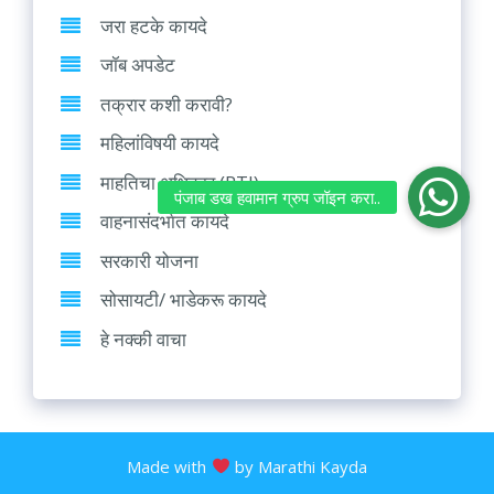
जरा हटके कायदे
जॉब अपडेट
तक्रार कशी करावी?
महिलांविषयी कायदे
माहतिचा अधिकार (RTI)
वाहनासंदर्भात कायदे
सरकारी योजना
सोसायटी/ भाडेकरू कायदे
हे नक्की वाचा
Made with
by Marathi Kayda