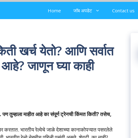
Home
जॉब अपडेट
Contact us
किती खर्च येतो? आणि सर्वात
आहे? जाणून घ्या काही
ल. पण तुम्हाला माहीत आहे का संपूर्ण ट्रेनची किंमत किती? तसेच,
र करतात. भारतीय रेल्वेचे जाळे देशाच्या कानाकोपऱ्यात पसरलेले
ठी, भारतीय रेल्वे नेहमीच पहिली पसंती असते. शेवटी, का नाही?