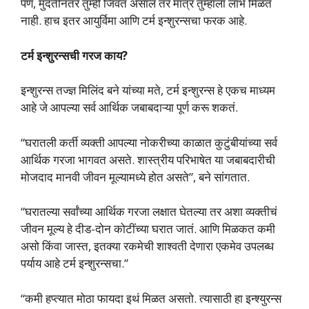
पण, मुदतीनंतर तुम्ही जिवंत असाल तर मात्र तुम्हाला लाभ मिळत
नाही. हाच इतर आयुर्विमा आणि टर्म इन्शुरन्सचा फरक आहे.
टर्म
इन्शुरन्सची गरज
काय?
इन्शुरन्स तज्ज्ञ मिलिंद बने यांच्या मते, टर्म इन्शुरन्स हे एकच माध्यम
आहे जे आपल्या सर्व आर्थिक जबाबदाऱ्या पूर्ण करू शकतं.
“घरातली कर्ती व्यक्ती आपल्या नोकरीच्या काळात कुटुंबीयांच्या सर्व
आर्थिक गरजा भागवत असते. शास्त्रीय परिभाषेत या जबाबदारीची
मोजदाद मानवी जीवन मूल्यामध्ये होत असते”, बने सांगतात.
“घरातल्या सर्वांच्या आर्थिक गरजा लक्षात घेतल्या तर अशा व्यक्तीचं
जीवन मूल्य हे दीड-दोन कोटींच्या घरात जातं. आणि मिळकत कमी
असो किंवा जास्त, इतक्या रकमेची शाश्वती देणारा एकमेव उपलब्ध
पर्याय आहे टर्म इन्शुरन्सचा.”
“कमी हप्त्यात मोठा फायदा इथं मिळत असतो. त्यासाठी हा इन्श्युरन्स