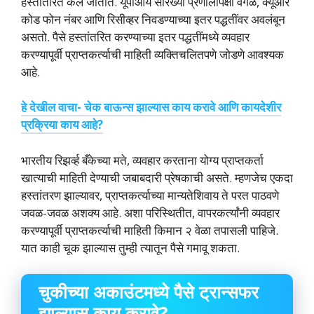
हस्तांतरित केले जातात. यूपीआय सारख्या प्रणालींपेक्षा वेगळे, क्यूआर
कोड फोन नंबर आणि रिसीव्हर निवडण्याच्या इतर पद्धतींवर अवलंबून
असतो. पैसे हस्तांतरित करण्याच्या इतर पद्धतींमध्ये व्यवहार
करण्यापूर्वी प्राप्तकर्त्याची माहिती व्यक्तिचलितपणे जोडणे आवश्यक
आहे.
हे देखील वाचा- चेक बाऊन्स झाल्यास काय करावे आणि कायदेशीर
प्रक्रिया काय आहे?
भारतीय रिझर्व्ह बँकेच्या मते, व्यवहार करताना योग्य प्राप्तकर्ता
खात्याची माहिती देण्याची जबाबदारी प्रेषकाची असते. म्हणजेच एकदा
हस्तांतरण झाल्यावर, प्राप्तकर्त्याच्या मान्यतेशिवाय ते परत पाठवणे
जवळ-जवळ अशक्य आहे. अशा परिस्थितीत, वापरकर्त्यांनी व्यवहार
करण्यापूर्वी प्राप्तकर्त्याची माहिती किमान २ वेळा तपासली पाहिजे.
यात काही चूक झाल्यास तुम्ही त्यातून पैसे गमावू शकता.
चुकीच्या अकाउंटमध्ये पैसे ट्रान्सफर
झाल्यास काय करावे?