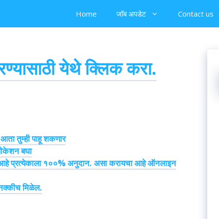
Home
जॉब अपडेट
Contact us
्यासाठी येथे क्लिक करा.
 आता तुम्ही पाहू शकणार
लोकेशन बघा
त आहे प्रत्येकाला १००% अनुदान. असा करायचा आहे ऑनलाइन
नक्कीच मिळेल.