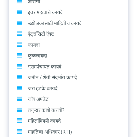
आरोग्य
इतर महत्वाचे कायदे
उद्योजकांसाठी माहिती व कायदे
ऍट्रॉसिटी ऍक्ट
कायदा
कुळकायदा
ग्रामपंचायत कायदे
जमीन / शेती संदर्भात कायदे
जरा हटके कायदे
जॉब अपडेट
तक्रार कशी करावी?
महिलांविषयी कायदे
माहतिचा अधिकार (RTI)