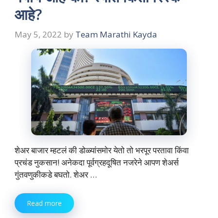
आहे?
May 5, 2022
by
Team Marathi Kayda
शेअर बाजार म्हटलं की डोळ्यांसमोर येतो तो भरपूर परतावा किंवा
प्रचंड नुकसान! अनेकदा पूर्वग्रहदूषित नजरेने आपण शेअर्स
गुंतवणुकीकडे बघतो. शेअर …
Read more