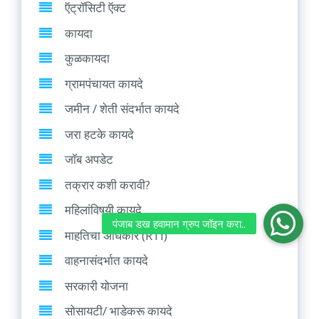
ऍट्रॉसिटी ऍक्ट
कायदा
कुळकायदा
ग्रामपंचायत कायदे
जमीन / शेती संदर्भात कायदे
जरा हटके कायदे
जॉब अपडेट
तक्रार कशी करावी?
महिलांविषयी कायदे
माहतिचा अधिकार (RTI)
वाहनासंदर्भात कायदे
सरकारी योजना
सोसायटी/ भाडेकरू कायदे