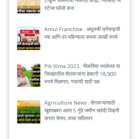
टाकून जमिनीचा नकाशा काढा, त्यासाठी या
स्टेप्स फॉलो करा
Amul Franchise : अमूलची फ्रेंचाइजी
घ्या आणि दर महिन्याला कमवा लाखों रुपये
Pik Vima 2023 : पीकविमा भरलेल्या या
जिल्ह्यातील शेतकऱ्यांना हेक्टरी 18,900
रुपये मिळणार, गावांची यादी पहा
Agriculture News : शेतकऱ्यांसाठी
खुशखबर! आता 5 गुंठे जमीन खरेदी विक्री
करता येणार, वाचा सविस्तर