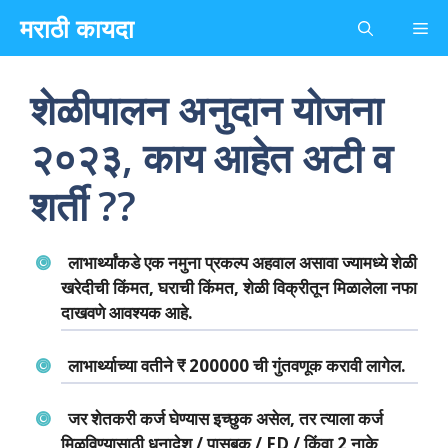
Skip
मराठी कायदा
Me
to
content
शेळीपालन अनुदान योजना
२०२३, काय आहेत अटी व
शर्ती ??
लाभार्थ्यांकडे एक नमुना प्रकल्प अहवाल असावा ज्यामध्ये शेळी
खरेदीची किंमत, घराची किंमत, शेळी विक्रीतून मिळालेला नफा
दाखवणे आवश्यक आहे.
लाभार्थ्याच्या वतीने ₹ 200000 ची गुंतवणूक करावी लागेल.
जर शेतकरी कर्ज घेण्यास इच्छुक असेल, तर त्याला कर्ज
मिळविण्यासाठी धनादेश / पासबुक / FD / किंवा 2 नाके