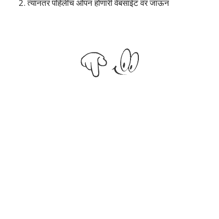
2. त्यानंतर पहिलीच ओपन होणारी वेबसाईट वर जाऊन